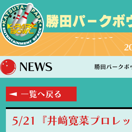
勝田パークボ
2
NEWS
勝田パークボ
一覧へ戻る
5/21『井﨑寛菜プロレ