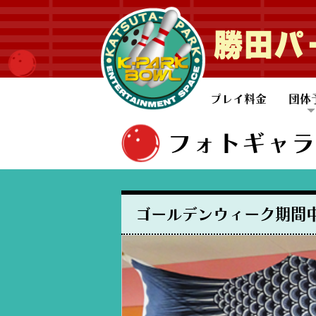
勝田パ
プレイ料金
団体
一般
子ど
フォトギャラ
ゴールデンウィーク期間