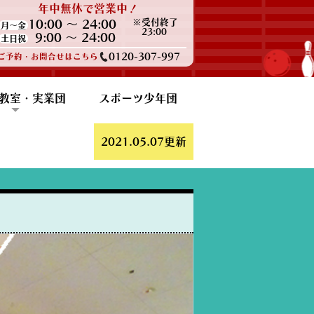
年中無休で営業中！
※受付終了
10:00 ～ 24:00
月～金
23:00
9:00 ～ 24:00
土日祝
0120-307-997
ご予約・お問合せはこちら
教室・実業団
スポーツ少年団
報
ポート
ン・練習会
ウリング
F勝田支部
2021.05.07更新