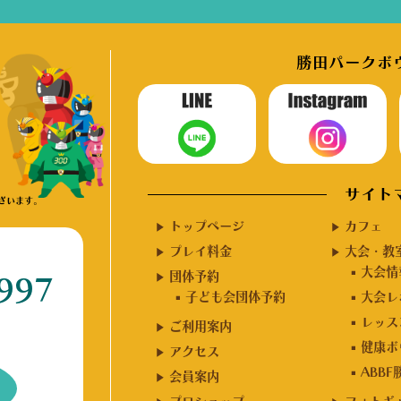
勝田パークボウ
サイト
ざいます。
トップページ
カフェ
プレイ料金
大会・教
大会情
団体予約
997
子ども会団体予約
大会レ
レッス
ご利用案内
健康ボ
アクセス
ABB
会員案内