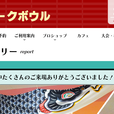
ークボウル
予約
ご利用案内
プロショップ
カフェ
大会・
団体予約
も会団体予約
ご利用案内
バリアフリー設備
アクセス
会員案内
プロショップ
スコアアップのコツ
大会情
大会レ
レッス
健康ボ
ABB
リー
report
中たくさんのご来場ありがとうございました！