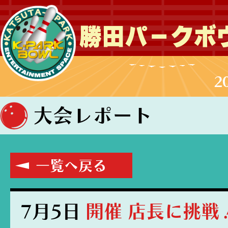
勝田パークボ
2
大会レポート
一覧へ戻る
7月5日
開催 店長に挑戦