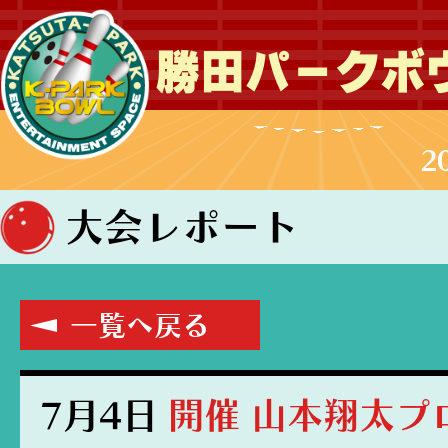
勝田パークボ
2
大会レポート
一覧へ戻る
7月4日
開催 山本翔太プ