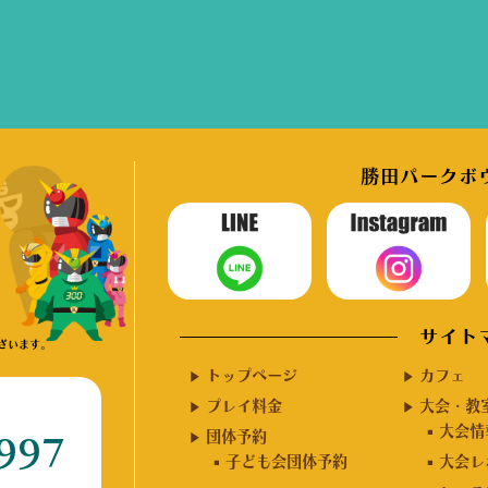
勝田パークボウ
サイト
ざいます。
トップページ
カフェ
プレイ料金
大会・教
大会情
団体予約
997
子ども会団体予約
大会レ