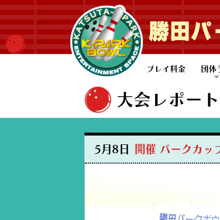
勝田パ
プレイ料金
団体
一般
子ど
大会レポート
5月8日
開催 パークカッ