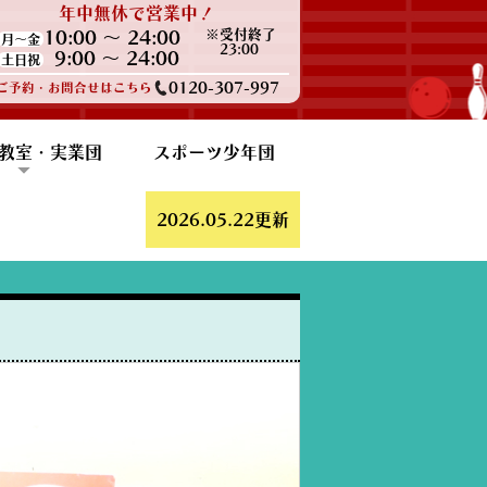
年中無休で営業中！
※受付終了
10:00 ～ 24:00
月～金
23:00
9:00 ～ 24:00
土日祝
0120-307-997
ご予約・お問合せはこちら
教室・実業団
スポーツ少年団
報
ポート
ン・練習会
アクラブ
ウリング
F勝田支部
2026.05.22更新