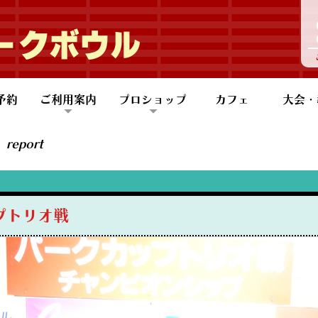
ークボウル
予約
ご利用案内
プロショップ
カフェ
大会・
団体予約
も会団体予約
ご利用案内
バリアフリー設備
アクセス
会員案内
プロショップ
スコアアップのコツ
大会情
大会レ
レッス
ジュニ
健康ボ
ABB
report
プトリオ戦