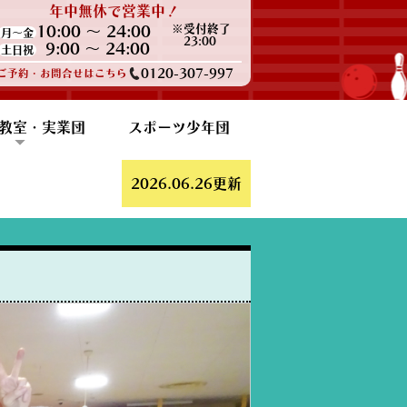
年中無休で営業中！
※受付終了
10:00 ～ 24:00
月～金
23:00
9:00 ～ 24:00
土日祝
0120-307-997
ご予約・お問合せはこちら
教室・実業団
スポーツ少年団
報
ポート
ン・練習会
アクラブ
ウリング
F勝田支部
2026.06.26更新