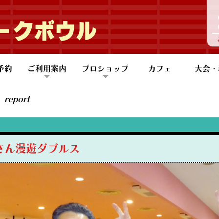
ークボウル
予約
ご利用案内
プロショップ
カフェ
大会・
団体予約
も会団体予約
ご利用案内
バリアフリー設備
アクセス
会員案内
プロショップ
スコアアップのコツ
大会情
大会レ
レッス
ジュニ
健康ボ
ABB
report
さん漫遊ダブルス