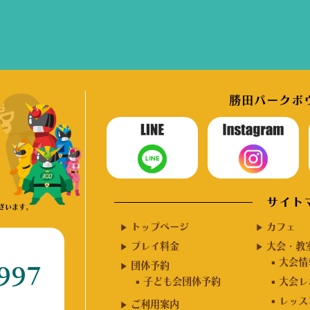
勝田パークボウ
サイト
ざいます。
トップページ
カフェ
プレイ料金
大会・教
大会情
団体予約
997
子ども会団体予約
大会レ
レッス
ご利用案内