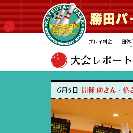
勝田パ
プレイ料金
団体
一般
子ど
大会レポート
6月5日
開催 助さん・格