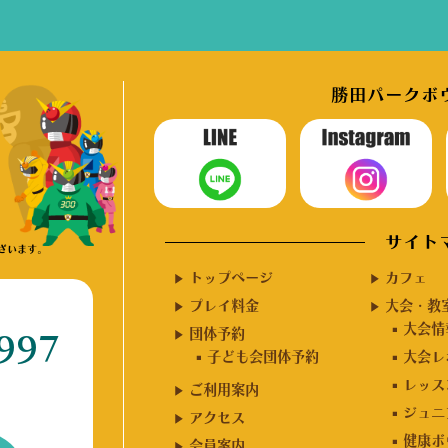
勝田パークボウ
サイト
ざいます。
トップページ
カフェ
プレイ料金
大会・教
大会情
団体予約
997
子ども会団体予約
大会レ
レッス
ご利用案内
ジュニ
アクセス
健康ボ
会員案内