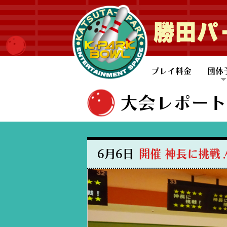
勝田パ
プレイ料金
団体
一般
子ど
大会レポート
6月6日
開催 神長に挑戦