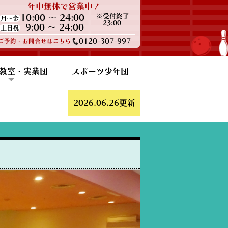
年中無休で営業中！
※受付終了
10:00 ～ 24:00
月～金
23:00
9:00 ～ 24:00
土日祝
0120-307-997
ご予約・お問合せはこちら
教室・実業団
スポーツ少年団
報
ポート
ン・練習会
アクラブ
ウリング
F勝田支部
2026.06.26更新