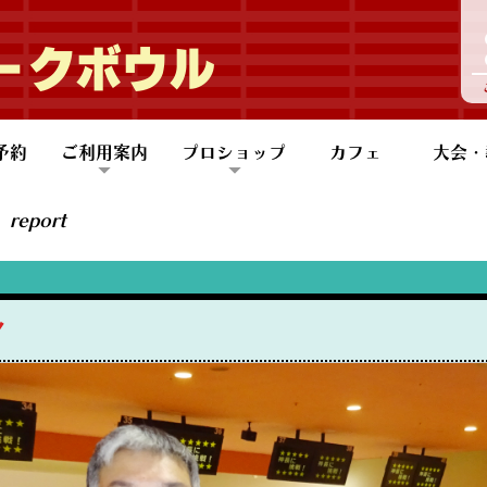
ークボウル
予約
ご利用案内
プロショップ
カフェ
大会・
団体予約
も会団体予約
ご利用案内
バリアフリー設備
アクセス
会員案内
プロショップ
スコアアップのコツ
大会情
大会レ
レッス
ジュニ
健康ボ
ABB
report
！